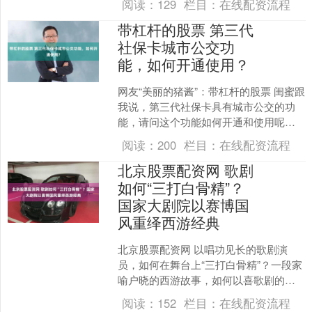
阅读：
129
栏目：
在线配资流程
地以及线上线下....
带杠杆的股票 第三代
社保卡城市公交功
能，如何开通使用？
网友“美丽的猪酱”：带杠杆的股票 闺蜜跟
我说，第三代社保卡具有城市公交的功
能，请问这个功能如何开通和使用呢？
“美丽的猪酱”您好，您领取的第三代社保
阅读：
200
栏目：
在线配资流程
卡启用社会保....
北京股票配资网 歌剧
如何“三打白骨精”？
国家大剧院以赛博国
风重绎西游经典
北京股票配资网 以唱功见长的歌剧演
员，如何在舞台上“三打白骨精”？一段家
喻户晓的西游故事，如何以喜歌剧的形
式焕新呈现？这是国家大剧院原创喜歌
阅读：
152
栏目：
在线配资流程
剧《三打白骨精》从立....