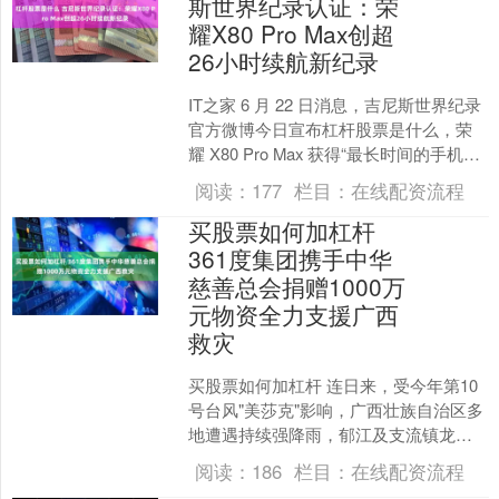
斯世界纪录认证：荣
耀X80 Pro Max创超
26小时续航新纪录
IT之家 6 月 22 日消息，吉尼斯世界纪录
官方微博今日宣布杠杆股票是什么，荣
耀 X80 Pro Max 获得“最长时间的手机产
品（续航）测试直播”吉尼斯世界....
阅读：
177
栏目：
在线配资流程
买股票如何加杠杆
361度集团携手中华
慈善总会捐赠1000万
元物资全力支援广西
救灾
买股票如何加杠杆 连日来，受今年第10
号台风"美莎克"影响，广西壮族自治区多
地遭遇持续强降雨，郁江及支流镇龙
江、东班江等53条河流发生超警以上洪
阅读：
186
栏目：
在线配资流程
水，洪涝灾害严重....