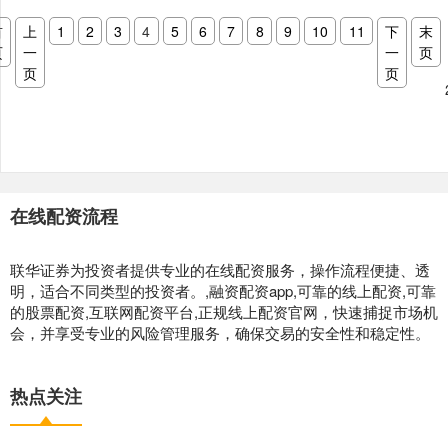
首
上
1
2
3
4
5
6
7
8
9
10
11
下
末
页
一
一
页
页
页
在线配资流程
联华证券为投资者提供专业的在线配资服务，操作流程便捷、透
明，适合不同类型的投资者。,融资配资app,可靠的线上配资,可靠
的股票配资,互联网配资平台,正规线上配资官网，快速捕捉市场机
会，并享受专业的风险管理服务，确保交易的安全性和稳定性。
热点关注