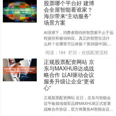
股票哪个平台好 建博
会全屋智能看谁家？
海尔带来“主动服务”
场景方案
AI浪潮下，消费者期待的智慧家不止于远
程操控和被动响应。真正的智慧生活什
么样？在哪里可以体验？第28届中国(广
州)国际建筑装饰博览会(简称广州建博
阅读：
184
栏目：
在线配资流程
会)将于7月8....
正规股票配资网站 京
东与MAXHUB达成战
略合作 以AI驱动会议
服务升级让企业“更省
心”
正规股票配资网站 近日，京东与智能会
议平板领域领军品牌MAXHUB正式签署
战略合作协议，双方将聚焦AI智能会议新
品的联合研发、以旧换新服务的创新落