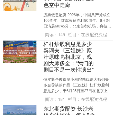
色空中走廊
股票低息配资 2026年，中国共产党成立
105周年、红军长征胜利90周年。6月24
日清晨6时45分，北京首都机场，身披五
星红旗涂装的国产大飞机C919缓缓滑出
阅读：
145
栏目：
在线配资流程
跑....
杠杆炒股利息是多少
契诃夫《三姐妹》原
汁原味亮相北京，戏
剧大师多金：“我们的
剧目不是一次性演出”
俄罗斯圣彼得堡小剧院携戏剧大师列夫
多金导演的作品《三姐妹》杠杆炒股利
息是多少，于6月25日至27日在北京上
演。此次演出是2026国家大剧院国际戏
阅读：
181
栏目：
在线配资流程
剧季的一部分，也....
东北期货配资 长沙老
板卖沐浴油，年入5个