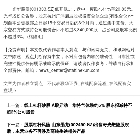
光华股份(001333.SZ)低开低走，盘中一度跌4.41%至20.83元。
光华股份公告称，股东杭州广沣启辰股权投资合伙企业(有限合伙)计
划自本公告披露之日起15个交易日后的3个月内，通过集中竞价、大
宗交易方式减持公司股份合计不超过3,840,000股，占公司总股本比例
不超过3%。(格隆汇)
【免责声明】本文仅代表作者本人观点，与和讯网无关。和讯网站对
文中陈述、观点判断保持中立，不对所包含内容的准确性、可靠性或
完整性提供任何明示或暗示的保证。请读者仅作参考，并请自行承担
全部责任。邮箱：news_center@staff.hexun.com
文章为作者独立观点，不代表联华证券_在线配资流程_在线配资实
盘观点
上一篇：
线上杠杆炒股 A股异动丨华特气体跌约5% 股东拟减持不
超2%公司股份
下一篇：
股票杠杆风险 山东墨龙(002490.SZ)出售寿光懋隆股权
后，主营业务不再涉及高纯生铁相关产品