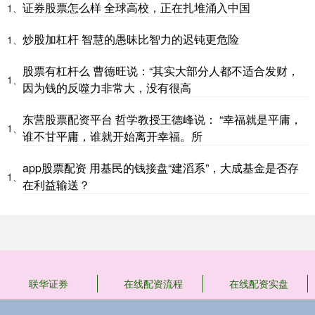
证券股票怎么样 全球高校，正在扎堆涌入中国
1、
炒股加杠杆 智慧的愚昧比智力的迟钝更危险
1、
股票有杠杆么 曹德旺说：“其实大部分人都不适合发财，
1、
因为钱的反噬力非常大，没有很高
东营股票配资平台 哲学教授王德峰说： “幸福就是平庸，
1、
谁不甘平庸，谁就开始离开幸福。所
app股票配资 用基民的钱接盘“建滔系”，大成基金是否存
1、
在利益输送？
联华证券
在线配资流程
在线配资实盘