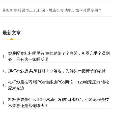
带杠杆的股票 第三代社保卡城市公交功能，如何开通使用？
最新文章
炒股配资杠杆哪里有 黄仁勋组了个联盟，AI圈几乎全员到
1、
齐，只有这一家唱反调
加杠杆炒股 具身智能工业落地，先解决一把椅子的喷涂
1、
杠杆炒股技巧 曝PS6性能达PS5两倍！120帧无压力 轻松
1、
应对光追
杠杆股票是什么 92号汽油引发的“口水战”，小米澎程是技
1、
术普惠还是营销噱头？