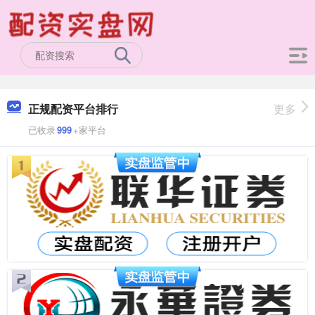
正规配资平台排行
更多
已收录
999
+家平台