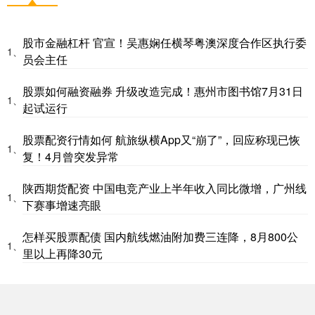
股市金融杠杆 官宣！吴惠娴任横琴粤澳深度合作区执行委
1、
员会主任
股票如何融资融券 升级改造完成！惠州市图书馆7月31日
1、
起试运行
股票配资行情如何 航旅纵横App又“崩了”，回应称现已恢
1、
复！4月曾突发异常
陕西期货配资 中国电竞产业上半年收入同比微增，广州线
1、
下赛事增速亮眼
怎样买股票配债 国内航线燃油附加费三连降，8月800公
1、
里以上再降30元