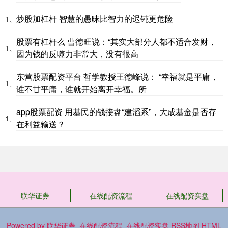
炒股加杠杆 智慧的愚昧比智力的迟钝更危险
1、
股票有杠杆么 曹德旺说：“其实大部分人都不适合发财，
1、
因为钱的反噬力非常大，没有很高
东营股票配资平台 哲学教授王德峰说： “幸福就是平庸，
1、
谁不甘平庸，谁就开始离开幸福。所
app股票配资 用基民的钱接盘“建滔系”，大成基金是否存
1、
在利益输送？
联华证券
在线配资流程
在线配资实盘
Powered by
联华证券_在线配资流程_在线配资实盘
RSS地图
HTML