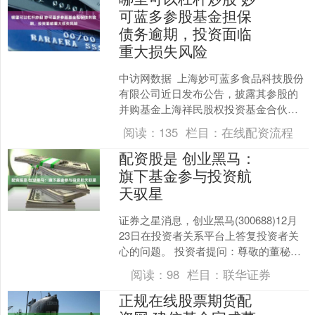
可蓝多参股基金担保
债务逾期，投资面临
重大损失风险
中访网数据 上海妙可蓝多食品科技股份
有限公司近日发布公告，披露其参股的
并购基金上海祥民股权投资基金合伙企
业(有限合伙)面临重大风险。该基金及其
阅读：
135
栏目：
在线配资流程
下属主体为关联方....
配资股是 创业黑马：
旗下基金参与投资航
天驭星
证券之星消息，创业黑马(300688)12月
23日在投资者关系平台上答复投资者关
心的问题。 投资者提问：尊敬的董秘您
好，请问公司在商业航天方面有业务
阅读：
98
栏目：
联华证券
吗？公司投资....
正规在线股票期货配