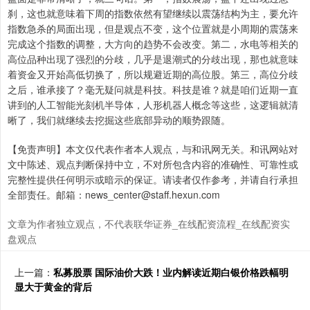
刹，这也就意味着下周的指数依然有望继续以震荡结构为主，要允许
指数急杀的局面出现，但是观点不变，这个位置就是小周期的震荡来
完成这个指数的调整，大方向的趋势不会改变。第二，水电等相关的
高位品种出现了强烈的分歧，几乎是退潮式的分歧出现，那也就意味
着资金又开始高低切换了，所以规避近期的高位股。第三，高位分歧
之后，谁承接了？毫无疑问就是科技。科技是谁？就是咱们近期一直
讲到的人工智能光刻机半导体，人形机器人概念等这些，这逻辑就清
晰了，我们就继续去挖掘这些底部异动的顺势跟随。
【免责声明】本文仅代表作者本人观点，与和讯网无关。和讯网站对
文中陈述、观点判断保持中立，不对所包含内容的准确性、可靠性或
完整性提供任何明示或暗示的保证。请读者仅作参考，并请自行承担
全部责任。邮箱：news_center@staff.hexun.com
文章为作者独立观点，不代表联华证券_在线配资流程_在线配资实
盘观点
上一篇：
私募股票 国际油价大跌！业内解读近期白银价格跌幅明
显大于黄金的背后